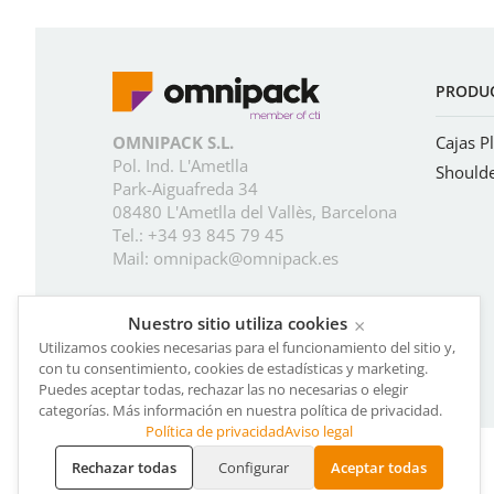
PRODU
OMNIPACK S.L.
Cajas P
Pol. Ind. L'Ametlla
Should
Park-Aiguafreda 34
08480 L'Ametlla del Vallès, Barcelona
Tel.:
+34 93 845 79 45
Mail:
omnipack@omnipack.es
Nuestro sitio utiliza cookies
×
Utilizamos cookies necesarias para el funcionamiento del sitio y,
con tu consentimiento, cookies de estadísticas y marketing.
Puedes aceptar todas, rechazar las no necesarias o elegir
categorías. Más información en nuestra política de privacidad.
Política de privacidad
Aviso legal
Aviso Legal
·
Política de privacidad
·
Cookies
Rechazar todas
Configurar
Aceptar todas