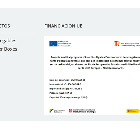
CTOS
FINANCIACION UE
legables
er Boxes